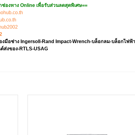
ช่องทาง Online เพื่อรับส่วนลดสุดพิเศษ==
ohub.co.th
b.co.th
hub2002
2
่องมือช่าง Ingersoll-Rand Impact-Wrench-บล็อกลม-บล็อกไฟฟ้
นยนต์ส่งของ-RTLS-USAG